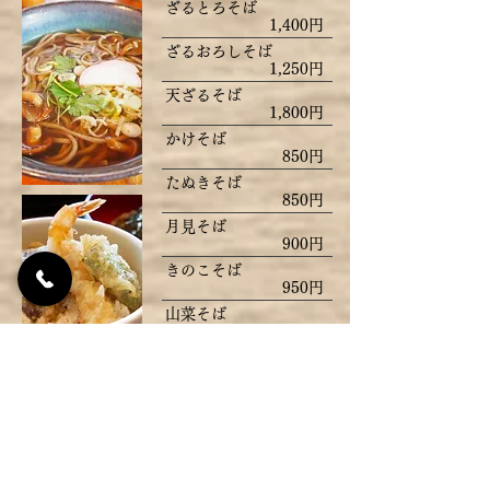
ざるとろそば
1,400円
ざるおろしそば
1,250円
天ざるそば
1,800円
かけそば
850円
たぬきそば
850円
月見そば
900円
きのこそば
950円
山菜そば
1,000円
山かけそば
1,150円
天ぷらそば
1,150円
すんきそば（冬季）
1,050円
そばがき