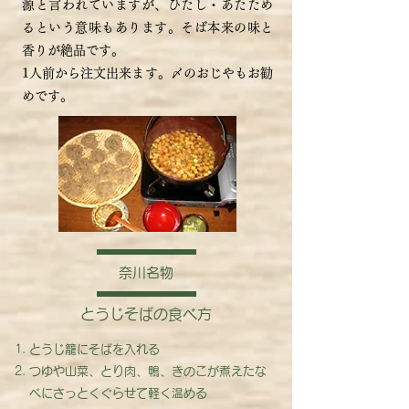
源と言われていますが、ひたし・あたため
るという意味もあります。そば本来の味と
香りが絶品です。
1人前から注文出来ます。〆のおじやもお勧
めです。
奈川名物
とうじそばの食べ方
とうじ籠にそばを入れる
つゆや山菜、とり肉、鴨、きのこが煮えたな
べにさっとくぐらせて軽く温める